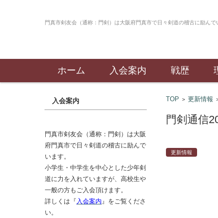
門真市
コンテンツに移動
ホーム
入会案内
戦歴
TOP
更新情報
>
入会案内
門剣通信2
更新情報
門真市剣友会（通称：門剣）は大阪
府門真市で日々剣道の稽古に励んで
います。
小学生・中学生を中心とした少年剣
道に力を入れていますが、高校生や