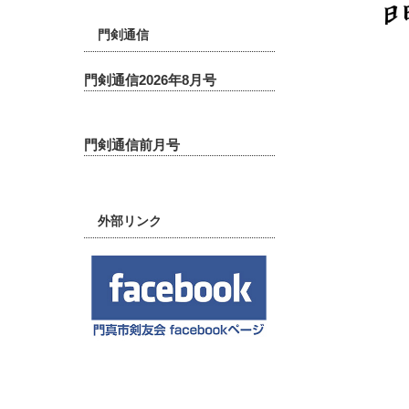
一般の方もご入会頂けます。
詳しくは『
入会案内
』をご覧くださ
い。
門剣通信
門剣通信2026年8月号
門剣通信前月号