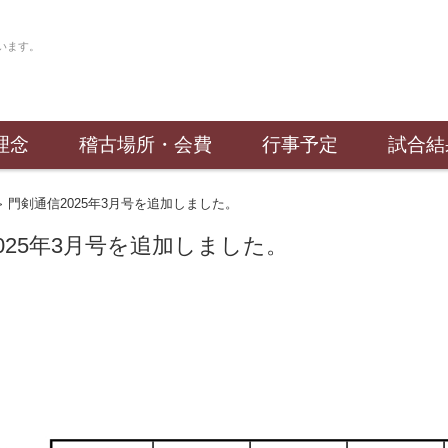
剣友会（通称：門剣）は大阪府門真市で日々剣道の稽古に励んでいます。
理念
稽古場所・会費
行事予定
試合結
門剣通信2025年3月号を追加しました。
>
025年3月号を追加しました。