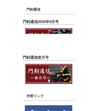
一般の方もご入会頂けます。
詳しくは『
入会案内
』をご覧くださ
い。
門剣通信
門剣通信2026年8月号
門剣通信前月号