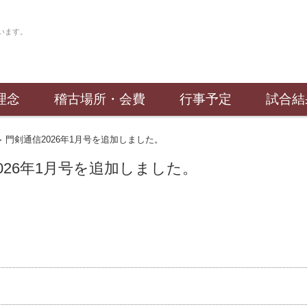
剣友会（通称：門剣）は大阪府門真市で日々剣道の稽古に励んでいます。
理念
稽古場所・会費
行事予定
試合結
門剣通信2026年1月号を追加しました。
>
026年1月号を追加しました。