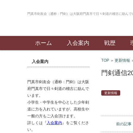
門真市
コンテンツに移動
ホーム
入会案内
戦歴
TOP
更新情報
>
入会案内
門剣通信2
更新情報
門真市剣友会（通称：門剣）は大阪
府門真市で日々剣道の稽古に励んで
います。
小学生・中学生を中心とした少年剣
道に力を入れていますが、高校生や